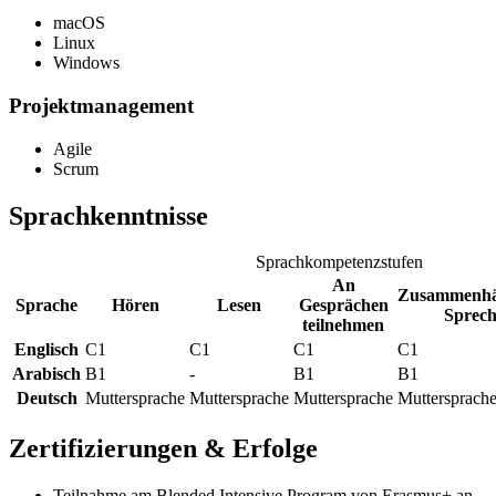
macOS
Linux
Windows
Projektmanagement
Agile
Scrum
Sprachkenntnisse
Sprachkompetenzstufen
An
Zusammenhä
Sprache
Hören
Lesen
Gesprächen
Sprec
teilnehmen
Englisch
C1
C1
C1
C1
Arabisch
B1
-
B1
B1
Deutsch
Muttersprache
Muttersprache
Muttersprache
Muttersprach
Zertifizierungen & Erfolge
Teilnahme am Blended Intensive Program von Erasmus+ an