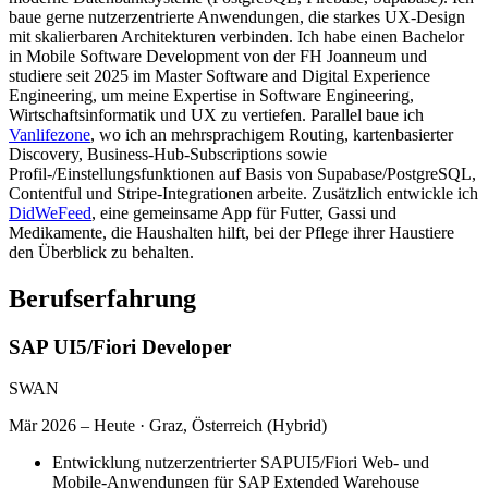
baue gerne nutzerzentrierte Anwendungen, die starkes UX-Design
mit skalierbaren Architekturen verbinden. Ich habe einen Bachelor
in Mobile Software Development von der FH Joanneum und
studiere seit 2025 im Master Software and Digital Experience
Engineering, um meine Expertise in Software Engineering,
Wirtschaftsinformatik und UX zu vertiefen. Parallel baue ich
Vanlifezone
, wo ich an mehrsprachigem Routing, kartenbasierter
Discovery, Business-Hub-Subscriptions sowie
Profil-/Einstellungsfunktionen auf Basis von Supabase/PostgreSQL,
Contentful und Stripe-Integrationen arbeite. Zusätzlich entwickle ich
DidWeFeed
, eine gemeinsame App für Futter, Gassi und
Medikamente, die Haushalten hilft, bei der Pflege ihrer Haustiere
den Überblick zu behalten.
Berufserfahrung
SAP UI5/Fiori Developer
SWAN
Mär 2026 – Heute
·
Graz, Österreich (Hybrid)
Entwicklung nutzerzentrierter SAPUI5/Fiori Web- und
Mobile-Anwendungen für SAP Extended Warehouse