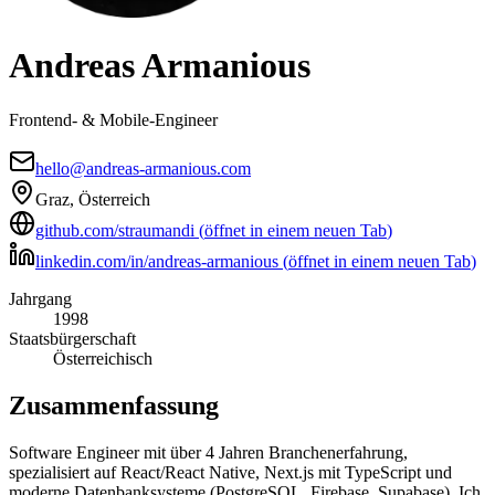
Andreas Armanious
Frontend- & Mobile-Engineer
hello@andreas-armanious.com
Graz, Österreich
github.com/straumandi
(
öffnet in einem neuen Tab
)
linkedin.com/in/andreas-armanious
(
öffnet in einem neuen Tab
)
Jahrgang
1998
Staatsbürgerschaft
Österreichisch
Zusammenfassung
Software Engineer mit über 4 Jahren Branchenerfahrung,
spezialisiert auf React/React Native, Next.js mit TypeScript und
moderne Datenbanksysteme (PostgreSQL, Firebase, Supabase). Ich